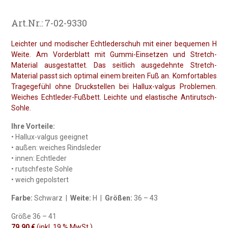
Art.Nr.: 7-02-9330
Leichter und modischer Echtlederschuh mit einer bequemen H
Weite. Am Vorderblatt mit Gummi-Einsetzen und Stretch-
Material ausgestattet. Das seitlich ausgedehnte Stretch-
Material passt sich optimal einem breiten Fuß an. Komfortables
Tragegefühl ohne Druckstellen bei Hallux-valgus Problemen.
Weiches Echtleder-Fußbett. Leichte und elastische Antirutsch-
Sohle.
Ihre Vorteile:
• Hallux-valgus geeignet
• außen: weiches Rindsleder
• innen: Echtleder
• rutschfeste Sohle
• weich gepolstert
Farbe:
Schwarz |
Weite:
H |
Größen:
36 – 43
Größe 36 – 41
79,90 €
(inkl. 19 % MwSt.)